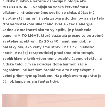
Ľudské bunkové batérie označuje biológia ako
MITOCHONDRIE. Nabíjajú sa vďaka červenému a
blízkemu infračervenému svetlu zo slnka. Súčastný
životný štýľ nás príliš veľa zatvára do domov a naše telo
trpí nedostatkom slnečného svetla - teda energie.
Jednou z možností ako to vylepšiť, je pôsobenie
panelmi MITO LIGHT, ktoré važarujú presne to potrebné
svetelné spektrum. Za 20 či 40 minút nám dobije
baterky tak, ako keby sme strávili na slnku niekoľko
hodín. V našej terapeutickej praxi sme túto terapiu
zvolili hlavne kvôli výbornému posilňujúcemu efektu na
ľudské telo, čím sa skracuje doba harmonizácie
organizmu pri každom probléme a to bezpečným a
veľmi príjemným spôsobom. Na pohybovom aparáte je
účinok lampy priam fantastický.