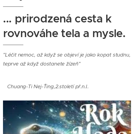
... prirodzená cesta k
rovnováhe tela a mysle.
"Léčit nemoc, až když se objeví je jako kopat studnu,
teprve až když dostanete žízeň"
.
Chuang-Ti Nej-Ťing,2.století př.n.l.