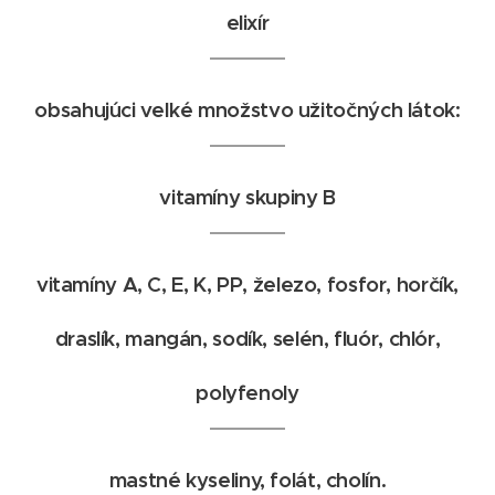
elixír
obsahujúci veľké množstvo užitočných látok:
vitamíny skupiny B
vitamíny A, C, E, K, PP, železo, fosfor, horčík,
draslík, mangán, sodík, selén, fluór, chlór,
polyfenoly
mastné kyseliny, folát, cholín.