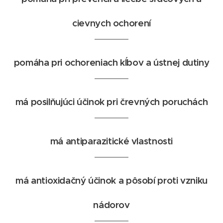
cievnych ochorení
pomáha pri ochoreniach kĺbov a ústnej dutiny
má posilňujúci účinok pri črevných poruchách
má antiparazitické vlastnosti
má antioxidačný účinok a pôsobí proti vzniku
nádorov