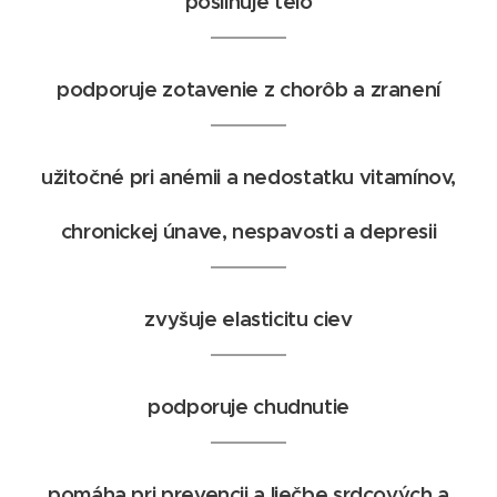
posilňuje telo
podporuje zotavenie z chorôb a zranení
užitočné pri anémii a nedostatku vitamínov,
chronickej únave, nespavosti a depresii
zvyšuje elasticitu ciev
podporuje chudnutie
pomáha pri prevencii a liečbe srdcových a