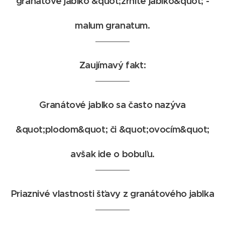
granátové jablko &quot;zrnité jablko&quot; -
malum granatum.
Zaujímavý fakt:
Granátové jablko sa často nazýva
&quot;plodom&quot; či &quot;ovocím&quot;
avšak ide o bobuľu.
Priaznivé vlastnosti šťavy z granátového jablka